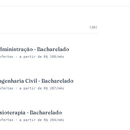
(
30
)
dministração - Bacharelado
ofertas
· a partir de R$ 108/mês
ngenharia Civil - Bacharelado
ofertas
· a partir de R$ 287/mês
isioterapia - Bacharelado
ofertas
· a partir de R$ 284/mês