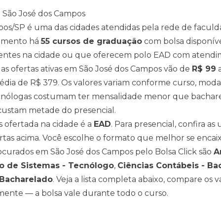
m
São José dos Campos
pos
/
SP
é uma das cidades atendidas pela rede de faculd
momento há
55
cursos de graduação
com bolsa disponív
entes na cidade ou que oferecem polo EAD com atendim
as ofertas ativas em
São José dos Campos
vão de
R$
99
édia de
R$
379
. Os valores variam conforme curso, mod
nólogas costumam ter mensalidade menor que bacharel
ustam metade do presencial.
 ofertada na cidade é a
EAD
. Para presencial, confira a
rtas acima
. Você escolhe o formato que melhor se encaix
rocurados em
São José dos Campos
pelo Bolsa Click são
A
o de Sistemas - Tecnólogo
,
Ciências Contábeis - Ba
 Bacharelado
. Veja a lista completa abaixo, compare os va
amente — a bolsa vale durante todo o curso.