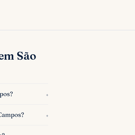
 em São
mpos?
+
 Campos?
+