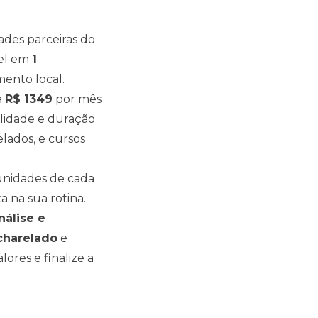
ades parceiras do
el em
1
ento local.
a
R$
1349
por mês
alidade e duração
ados, e cursos
s unidades de cada
a na sua rotina.
nálise e
charelado
e
lores e finalize a