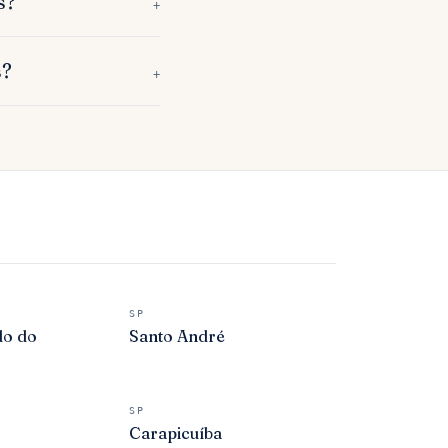
s?
+
s?
+
SP
do do
Santo André
SP
Carapicuíba