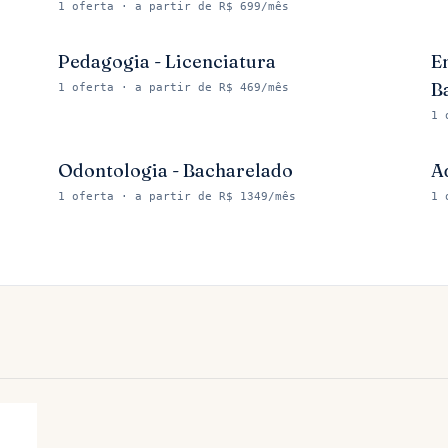
1
oferta
· a partir de R$ 699/mês
Pedagogia - Licenciatura
E
B
1
oferta
· a partir de R$ 469/mês
1
Odontologia - Bacharelado
A
1
oferta
· a partir de R$ 1349/mês
1