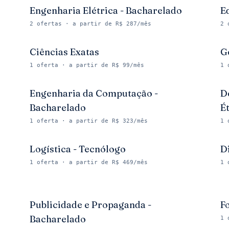
Engenharia Elétrica - Bacharelado
E
2
ofertas
· a partir de R$ 287/mês
2
Ciências Exatas
G
1
oferta
· a partir de R$ 99/mês
1
Engenharia da Computação -
D
Bacharelado
É
1
oferta
· a partir de R$ 323/mês
1
Logística - Tecnólogo
D
1
oferta
· a partir de R$ 469/mês
1
Publicidade e Propaganda -
F
Bacharelado
1