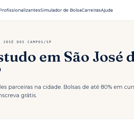
Profissionalizantes
Simulador de Bolsa
Carreiras
Ajuda
O JOSÉ DOS CAMPOS
/
SP
Estudo em
São José 
P
ades parceiras na cidade. Bolsas de até 80% em cur
screva grátis.