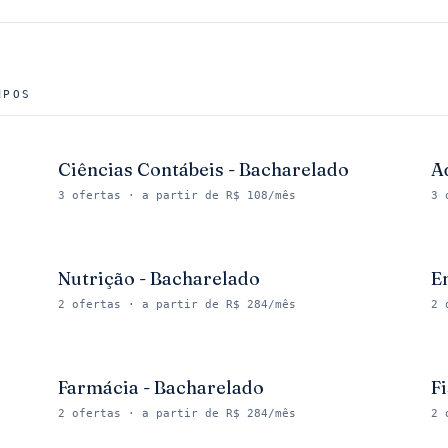
MPOS
Ciências Contábeis - Bacharelado
A
3
ofertas
· a partir de R$ 108/mês
3
Nutrição - Bacharelado
E
2
ofertas
· a partir de R$ 284/mês
2
Farmácia - Bacharelado
F
2
ofertas
· a partir de R$ 284/mês
2