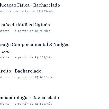
ducação Física - Bacharelado
ofertas
· a partir de R$ 203/mês
estão de Mídias Digitais
oferta
· a partir de R$ 99/mês
esign Comportamental & Nudges
ticos
oferta
· a partir de R$ 129/mês
ireito - Bacharelado
oferta
· a partir de R$ 619/mês
onoaudiologia - Bacharelado
oferta
· a partir de R$ 599/mês