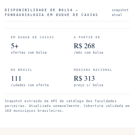
DISPONIBILIDADE DE BOLSA —
snapshot
FONOAUDIOLOGIA
EM
DUQUE DE CAXIAS
atual
EM
DUQUE DE CAXIAS
A PARTIR DE
5+
R$
268
ofertas com bolsa
/mês com bolsa
NO BRASIL
MEDIANA NACIONAL
111
R$
313
cidades com oferta
preço c/ bolsa
Snapshot extraído da API de catálogo das faculdades
parceiras. Atualizado semanalmente.
Cobertura validada em
160 municípios brasileiros.