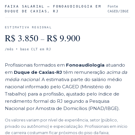
FAIXA SALARIAL —
FONOAUDIOLOGIA
EM
Fonte
DUQUE DE CAXIAS
,
RJ
CAGED/IBGE
ESTIMATIVA REGIONAL
R$
3.850
R$
9.900
–
/mês • base CLT em
RJ
Profissionais formados em
Fonoaudiologia
atuando
em
Duque de Caxias
-
RJ
têm remuneração
acima da
média nacional
. A estimativa parte do salário médio
nacional informado pelo CAGED (Ministério do
Trabalho) para a profissão, ajustado pelo índice de
rendimento formal do
RJ
segundo a Pesquisa
Nacional por Amostra de Domicílios (PNAD/IBGE).
Os valores variam por nível de experiência, setor (público,
privado ou autônomo) e especialização. Profissionais em início
de carreira costumam ficar próximos do piso da faixa;