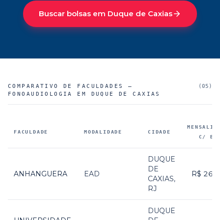
Buscar bolsas em
Duque de Caxias
COMPARATIVO DE FACULDADES —
(
05
)
FONOAUDIOLOGIA EM DUQUE DE CAXIAS
MENSALID
FACULDADE
MODALIDADE
CIDADE
C/ BO
Faculdades parceiras que oferecem
Fonoaudiologia em Duque
DUQUE
DE
ANHANGUERA
EAD
R$ 268
CAXIAS
,
RJ
DUQUE