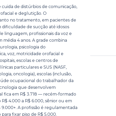
e cuida de distúrbios de comunicação,
rofacial e deglutição. O
anto no tratamento, em pacientes de
dificuldade de sucção até idosos
e linguagem, profissionais da voz e
m média 4 anos. A grade combina
urologia, psicologia do
ica, voz, motricidade orofacial e
ospitais, escolas e centros de
línicas particulares e SUS (NASF,
logia, oncologia), escolas (inclusão,
aúde ocupacional do trabalhador da
 tecnologia que desenvolvem
onal fica em R$ 3.718 — recém-formado
o R$ 4.000 a R$ 6.000, sênior ou em
$ 9.000+. A profissão é regulamentada
para fixar piso de R$ 5.000.