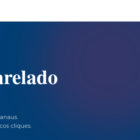
arelado
anaus
.
os cliques.