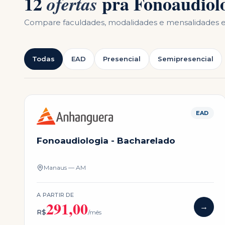
12
pra
Fonoaudiol
ofertas
Compare faculdades, modalidades e mensalidades
Todas
EAD
Presencial
Semipresencial
EAD
Fonoaudiologia - Bacharelado
Manaus — AM
A PARTIR DE
291,00
→
R$
/mês