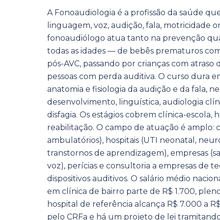
A Fonoaudiologia é a profissão da saúde qu
linguagem, voz, audição, fala, motricidade o
fonoaudiólogo atua tanto na prevenção qu
todas as idades — de bebês prematuros com 
pós-AVC, passando por crianças com atraso d
pessoas com perda auditiva. O curso dura e
anatomia e fisiologia da audição e da fala, ne
desenvolvimento, linguística, audiologia clín
disfagia. Os estágios cobrem clínica-escola, h
reabilitação. O campo de atuação é amplo: c
ambulatórios), hospitais (UTI neonatal, neuro
transtornos de aprendizagem), empresas (s
voz), perícias e consultoria a empresas de
dispositivos auditivos. O salário médio naci
em clínica de bairro parte de R$ 1.700, plen
hospital de referência alcança R$ 7.000 a R
pelo CRFa e há um projeto de lei tramitando 