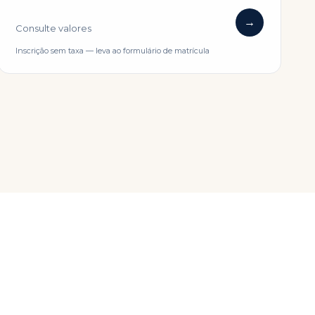
→
Consulte valores
Inscrição sem taxa — leva ao formulário de matrícula