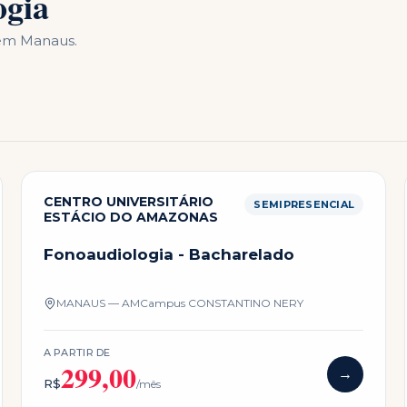
ogia
 em
Manaus
.
CENTRO UNIVERSITÁRIO
SEMIPRESENCIAL
ESTÁCIO DO AMAZONAS
Fonoaudiologia - Bacharelado
MANAUS — AM
Campus
CONSTANTINO NERY
A PARTIR DE
299,00
→
R$
/mês