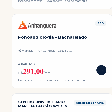
Inscrição sem taxa — leva ao formulário de matrícula
EAD
Fonoaudiologia - Bacharelado
Manaus — AM
Campus
I(22473)AC
A PARTIR DE
291,00
→
R$
/mês
Inscrição sem taxa — leva ao formulário de matrícula
CENTRO UNIVERSITÁRIO
SEMIPRESENCIAL
MARTHA FALCÃO WYDEN