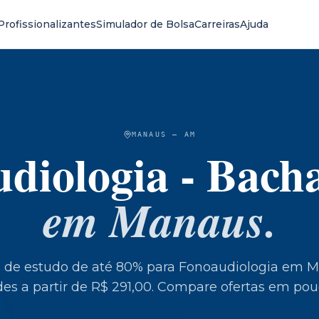
Profissionalizantes
Simulador de Bolsa
Carreiras
Ajuda
MANAUS
—
AM
diologia - Bach
em
Manaus
.
s de estudo de até 80% para
Fonoaudiologia
em
M
s a partir de R$ 291,00.
Compare ofertas em pouc