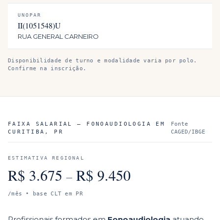
UNOPAR
II(1051548)U
RUA GENERAL CARNEIRO
Disponibilidade de turno e modalidade varia por polo.
Confirme na inscrição.
FAIXA SALARIAL —
FONOAUDIOLOGIA
EM
Fonte
CURITIBA
,
PR
CAGED/IBGE
ESTIMATIVA REGIONAL
R$
3.675
R$
9.450
–
/mês • base CLT em
PR
Profissionais formados em
Fonoaudiologia
atuando