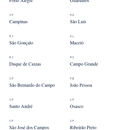
Porto Alegre
Guarulhos
SP
MA
Campinas
São Luís
RJ
AL
São Gonçalo
Maceió
RJ
MS
Duque de Caxias
Campo Grande
SP
PB
São Bernardo do Campo
João Pessoa
SP
SP
Santo André
Osasco
SP
SP
São José dos Campos
Ribeirão Preto