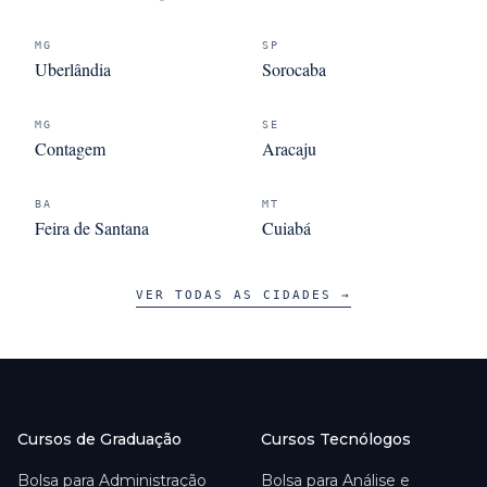
MG
SP
Uberlândia
Sorocaba
MG
SE
Contagem
Aracaju
BA
MT
Feira de Santana
Cuiabá
VER TODAS AS CIDADES →
Cursos de Graduação
Cursos Tecnólogos
Bolsa para
Administração
Bolsa para
Análise e