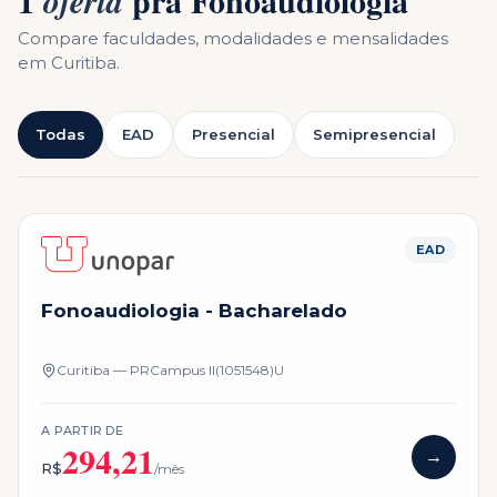
1
pra
Fonoaudiologia
oferta
Compare faculdades, modalidades e mensalidades
em
Curitiba
.
Todas
EAD
Presencial
Semipresencial
EAD
Fonoaudiologia - Bacharelado
Curitiba — PR
Campus
II(1051548)U
A PARTIR DE
294,21
→
R$
/mês