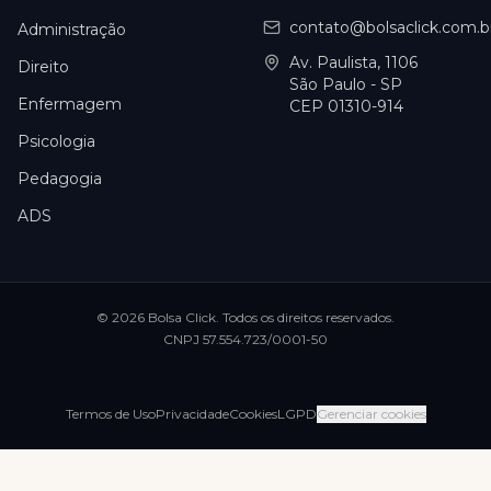
contato@bolsaclick.com.b
Administração
Av. Paulista, 1106
Direito
São Paulo - SP
Enfermagem
CEP 01310-914
Psicologia
Pedagogia
ADS
©
2026
Bolsa Click
. Todos os direitos reservados.
CNPJ
57.554.723/0001-50
Termos de Uso
Privacidade
Cookies
LGPD
Gerenciar cookies