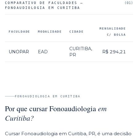
COMPARATIVO DE FACULDADES —
(
01
)
FONOAUDIOLOGIA EM CURITIBA
MENSALIDADE
FACULDADE
MODALIDADE
CIDADE
D
C/ BOLSA
Faculdades parceiras que oferecem
Fonoaudiologia em Curiti
CURITIBA
,
UNOPAR
EAD
R$ 294,21
PR
FONOAUDIOLOGIA
EM
CURITIBA
em
Por que cursar
Fonoaudiologia
Curitiba
?
Cursar Fonoaudiologia em Curitiba, PR, é uma decisão