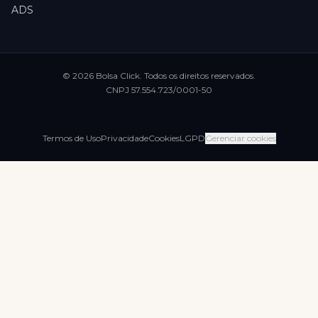
ADS
©
2026
Bolsa Click
. Todos os direitos reservados.
CNPJ
57.554.723/0001-50
Termos de Uso
Privacidade
Cookies
LGPD
Gerenciar cookies