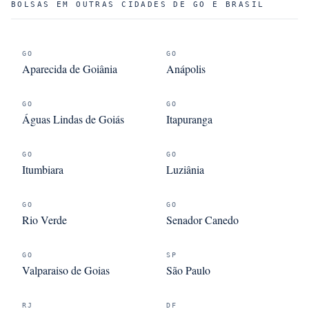
BOLSAS EM OUTRAS CIDADES DE GO E BRASIL
GO
GO
Aparecida de Goiânia
Anápolis
GO
GO
Águas Lindas de Goiás
Itapuranga
GO
GO
Itumbiara
Luziânia
GO
GO
Rio Verde
Senador Canedo
GO
SP
Valparaiso de Goias
São Paulo
RJ
DF