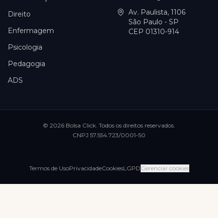
Av. Paulista, 1106
Direito
São Paulo - SP
Enfermagem
CEP 01310-914
Psicologia
Pedagogia
ADS
©
2026
Bolsa Click
. Todos os direitos reservados.
CNPJ
57.554.723/0001-50
Termos de Uso
Privacidade
Cookies
LGPD
Gerenciar cookies