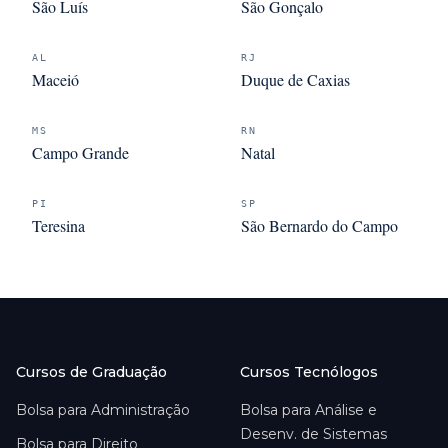
São Luís
São Gonçalo
AL
RJ
Maceió
Duque de Caxias
MS
RN
Campo Grande
Natal
PI
SP
Teresina
São Bernardo do Campo
Cursos de Graduação
Cursos Tecnólogos
Bolsa para
Administração
Bolsa para
Análise e
Desenv. de Sistemas
Bolsa para
Direito