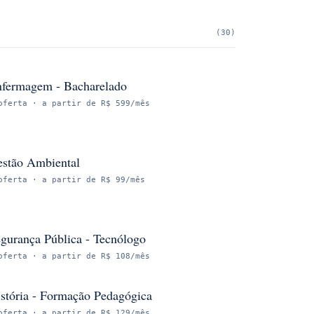
(
30
)
fermagem - Bacharelado
oferta
· a partir de R$ 599/mês
stão Ambiental
oferta
· a partir de R$ 99/mês
gurança Pública - Tecnólogo
oferta
· a partir de R$ 108/mês
stória - Formação Pedagógica
oferta
· a partir de R$ 129/mês