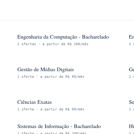
Engenharia da Computação - Bacharelado
En
2
ofertas
· a partir de R$ 268/mês
1
Gestão de Mídias Digitais
Ge
1
oferta
· a partir de R$ 99/mês
1
Ciências Exatas
Se
1
oferta
· a partir de R$ 99/mês
1
Sistemas de Informação - Bacharelado
Hi
1
oferta
· a partir de R$ 108/mês
1