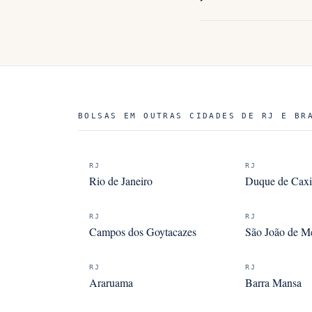
BOLSAS EM OUTRAS CIDADES DE RJ E BR
RJ
RJ
Rio de Janeiro
Duque de Caxi
RJ
RJ
Campos dos Goytacazes
São João de Me
RJ
RJ
Araruama
Barra Mansa