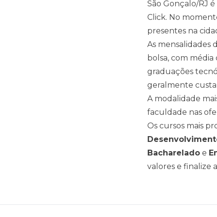
São Gonçalo
/
RJ
é 
Click. No moment
presentes na cid
As mensalidades d
bolsa, com média
graduações tecnó
geralmente custa
A modalidade mais
faculdade nas ofe
Os cursos mais p
Desenvolviment
Bacharelado
e
E
valores e finalize