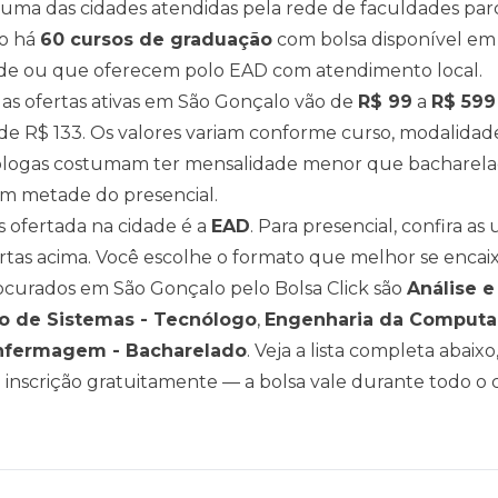
uma das cidades atendidas pela rede de faculdades parc
o há
60
cursos de graduação
com bolsa disponível em
ade ou que oferecem polo EAD com atendimento local.
as ofertas ativas em
São Gonçalo
vão de
R$
99
a
R$
599
 de
R$
133
. Os valores variam conforme curso, modalida
logas costumam ter mensalidade menor que bacharelad
m metade do presencial.
 ofertada na cidade é a
EAD
. Para presencial, confira a
rtas acima
. Você escolhe o formato que melhor se encaix
rocurados em
São Gonçalo
pelo Bolsa Click são
Análise e
o de Sistemas - Tecnólogo
,
Engenharia da Computa
nfermagem - Bacharelado
. Veja a lista completa abaix
 a inscrição gratuitamente — a bolsa vale durante todo o 