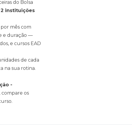
eiras do Bolsa
2
instituições
por mês com
de e duração —
os, e cursos EAD
s unidades de cada
a na sua rotina.
ção -
o, compare os
curso.