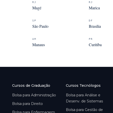
RJ
RJ
Magé
Marica
SP
DF
São Paulo
Brasília
AM
PR
Manaus
Curitiba
Cursos de Graduação
Cursos Tecnólogos
Bolsa para
Administração
Bolsa para
Análise e
Desenv. de Sistemas
Bolsa para
Direito
Bolsa para
Gestão de
Bolsa para
Enfermagem