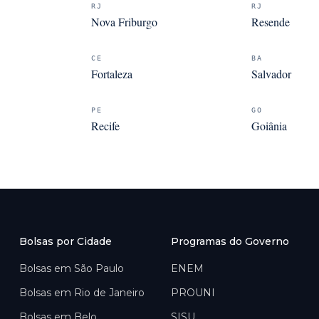
RJ
RJ
Nova Friburgo
Resende
CE
BA
Fortaleza
Salvador
PE
GO
Recife
Goiânia
Bolsas por Cidade
Programas do Governo
Bolsas em
São Paulo
ENEM
Bolsas em
Rio de Janeiro
PROUNI
Bolsas em
Belo
SISU