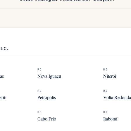
ASIL
RJ
RJ
as
Nova Iguaçu
Niterói
RJ
RJ
riti
Petrópolis
Volta Redonda
RJ
RJ
Cabo Frio
Itaboraí