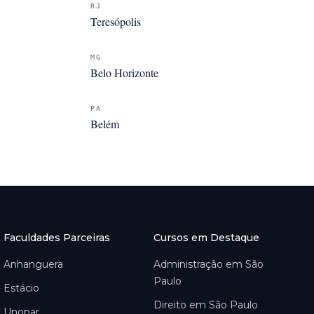
RJ
Teresópolis
MG
Belo Horizonte
PA
Belém
Faculdades Parceiras
Cursos em Destaque
Anhanguera
Administração em São
Paulo
Estácio
Direito em São Paulo
Unopar