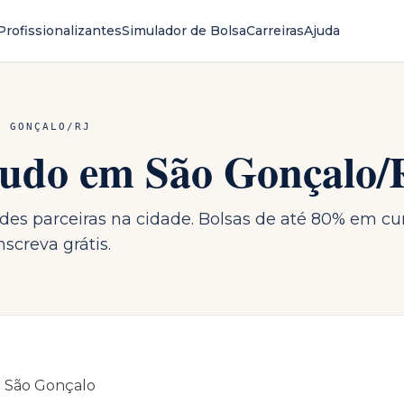
Profissionalizantes
Simulador de Bolsa
Carreiras
Ajuda
O GONÇALO
/
RJ
studo em
São Gonçalo
/
ades parceiras na cidade. Bolsas de até 80% em cu
screva grátis.
m
São Gonçalo