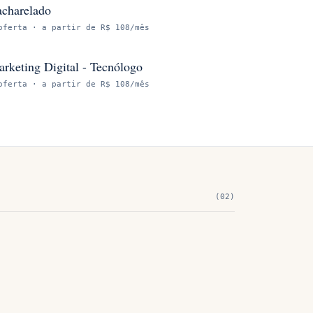
charelado
oferta
· a partir de R$ 108/mês
rketing Digital - Tecnólogo
oferta
· a partir de R$ 108/mês
(
02
)