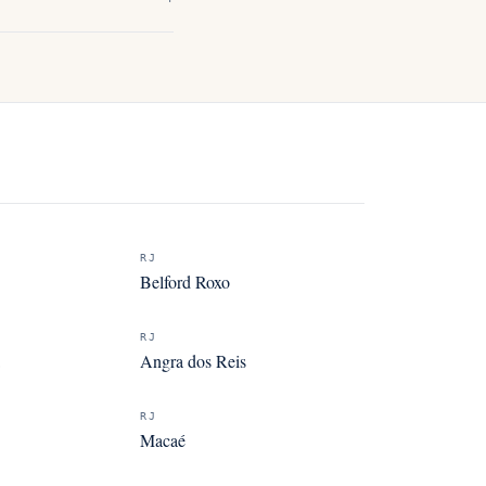
RJ
Belford Roxo
RJ
Angra dos Reis
RJ
Macaé