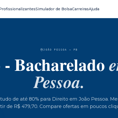
Profissionalizantes
Simulador de Bolsa
Carreiras
Ajuda
JOÃO PESSOA
—
PB
o - Bacharelado
Pessoa
.
studo de até 80% para
Direito
em
João Pessoa
.
Men
tir de R$ 479,70.
Compare ofertas em poucos cliq