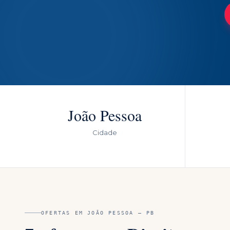
João Pessoa
Cidade
OFERTAS EM
JOÃO PESSOA
—
PB