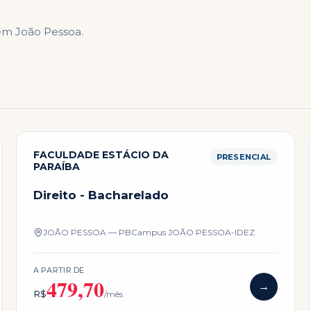
 em
João Pessoa
.
FACULDADE ESTÁCIO DA
PRESENCIAL
PARAÍBA
Direito - Bacharelado
JOÃO PESSOA — PB
Campus
JOÃO PESSOA-IDEZ
A PARTIR DE
479,70
→
R$
/mês