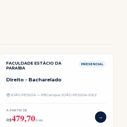
FACULDADE ESTÁCIO DA
PRESENCIAL
PARAÍBA
Direito - Bacharelado
JOÃO PESSOA — PB
Campus
JOÃO PESSOA-IDEZ
A PARTIR DE
479,70
→
R$
/mês