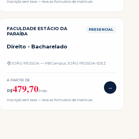
Inscrição sem taxa — leva ao formulário de matrícula
FACULDADE ESTÁCIO DA
PRESENCIAL
PARAÍBA
Direito - Bacharelado
JOÃO PESSOA — PB
Campus
JOÃO PESSOA-IDEZ
A PARTIR DE
479,70
→
R$
/mês
Inscrição sem taxa — leva ao formulário de matrícula