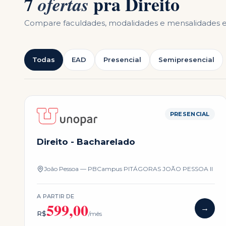
7
pra
Direito
ofertas
Compare faculdades, modalidades e mensalidades
Todas
EAD
Presencial
Semipresencial
PRESENCIAL
Direito - Bacharelado
João Pessoa — PB
Campus
PITÁGORAS JOÃO PESSOA II
A PARTIR DE
599,00
→
R$
/mês