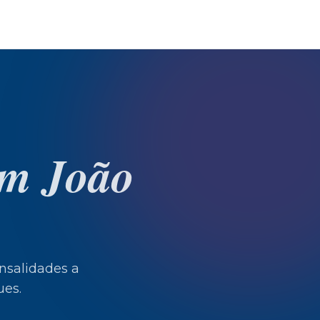
em
João
salidades a
ues.