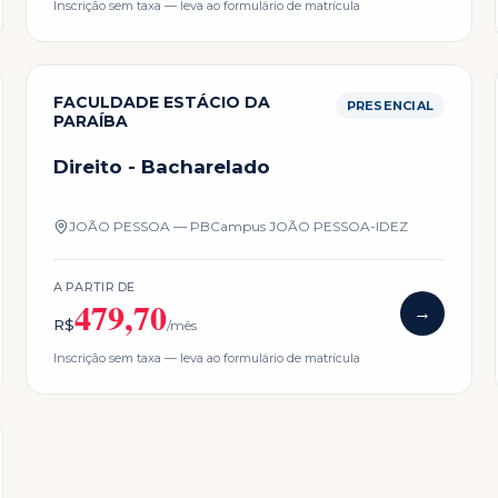
Inscrição sem taxa — leva ao formulário de matrícula
FACULDADE ESTÁCIO DA
PRESENCIAL
PARAÍBA
Direito - Bacharelado
JOÃO PESSOA — PB
Campus
JOÃO PESSOA-IDEZ
A PARTIR DE
479,70
→
R$
/mês
Inscrição sem taxa — leva ao formulário de matrícula