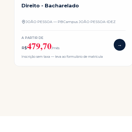
Direito - Bacharelado
JOÃO PESSOA — PB
Campus
JOÃO PESSOA-IDEZ
A PARTIR DE
479,70
→
R$
/mês
Inscrição sem taxa — leva ao formulário de matrícula