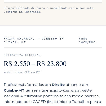
Disponibilidade de turno e modalidade varia por polo.
Confirme na inscrição.
FAIXA SALARIAL —
DIREITO
EM
Fonte
CUIABÁ
,
MT
CAGED/IBGE
ESTIMATIVA REGIONAL
R$
2.550
R$
23.800
–
/mês • base CLT em
MT
Profissionais formados em
Direito
atuando em
Cuiabá
-
MT
têm remuneração
próximo da média
nacional
. A estimativa parte do salário médio nacional
informado pelo CAGED (Ministério do Trabalho) para a