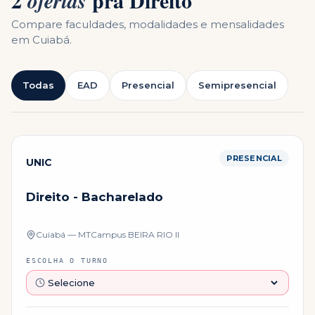
2
pra
Direito
ofertas
Compare faculdades, modalidades e mensalidades
em
Cuiabá
.
Todas
EAD
Presencial
Semipresencial
PRESENCIAL
UNIC
Direito - Bacharelado
Cuiabá — MT
Campus
BEIRA RIO II
ESCOLHA O TURNO