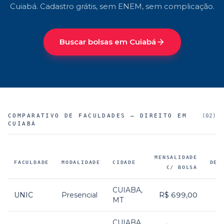
Cuiabá
. Cadastro grátis, sem ENEM, sem complicação.
Buscar bolsas em
Cuiabá
COMPARATIVO DE FACULDADES —
DIREITO EM
(
02
)
CUIABÁ
MENSALIDADE
FACULDADE
MODALIDADE
CIDADE
DES
C/ BOLSA
Faculdades parceiras que oferecem
Direito em Cuiabá
, com m
CUIABA
,
UNIC
Presencial
R$ 699,00
MT
CUIABA
,