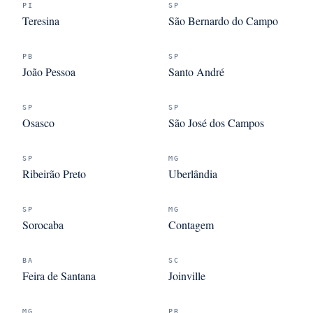
PI
SP
Teresina
São Bernardo do Campo
PB
SP
João Pessoa
Santo André
SP
SP
Osasco
São José dos Campos
SP
MG
Ribeirão Preto
Uberlândia
SP
MG
Sorocaba
Contagem
BA
SC
Feira de Santana
Joinville
MG
PR