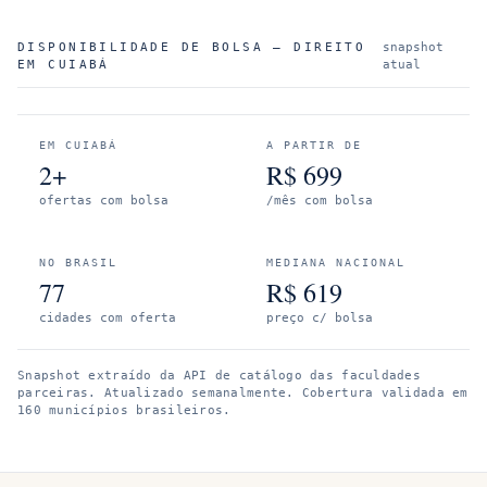
DISPONIBILIDADE DE BOLSA —
DIREITO
snapshot
EM
CUIABÁ
atual
EM
CUIABÁ
A PARTIR DE
2+
R$
699
ofertas com bolsa
/mês com bolsa
NO BRASIL
MEDIANA NACIONAL
77
R$
619
cidades com oferta
preço c/ bolsa
Snapshot extraído da API de catálogo das faculdades
parceiras. Atualizado semanalmente.
Cobertura validada em
160 municípios brasileiros.