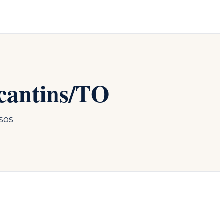
cantins
/
TO
sos