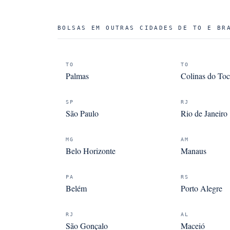
BOLSAS EM OUTRAS CIDADES DE TO E BR
TO
TO
Palmas
Colinas do Toc
SP
RJ
São Paulo
Rio de Janeiro
MG
AM
Belo Horizonte
Manaus
PA
RS
Belém
Porto Alegre
RJ
AL
São Gonçalo
Maceió