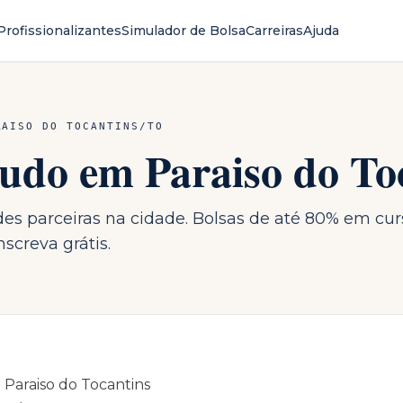
Profissionalizantes
Simulador de Bolsa
Carreiras
Ajuda
RAISO DO TOCANTINS
/
TO
studo em
Paraiso do To
ades parceiras na cidade. Bolsas de até 80% em cur
screva grátis.
m
Paraiso do Tocantins