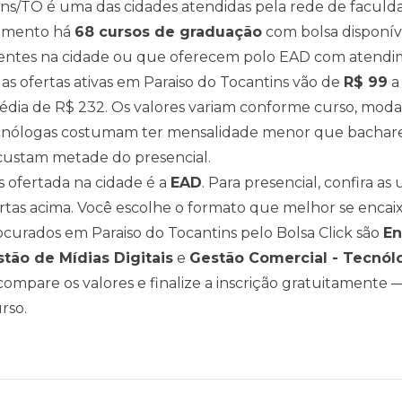
ins
/
TO
é uma das cidades atendidas pela rede de faculda
momento há
68
cursos de graduação
com bolsa disponí
entes na cidade ou que oferecem polo EAD com atendim
as ofertas ativas em
Paraiso do Tocantins
vão de
R$
99
a
édia de
R$
232
. Os valores variam conforme curso, mod
nólogas costumam ter mensalidade menor que bacharel
ustam metade do presencial.
 ofertada na cidade é a
EAD
. Para presencial, confira a
rtas acima
. Você escolhe o formato que melhor se encaix
rocurados em
Paraiso do Tocantins
pelo Bolsa Click são
En
tão de Mídias Digitais
e
Gestão Comercial - Tecnól
ompare os valores e finalize a inscrição gratuitamente —
rso.