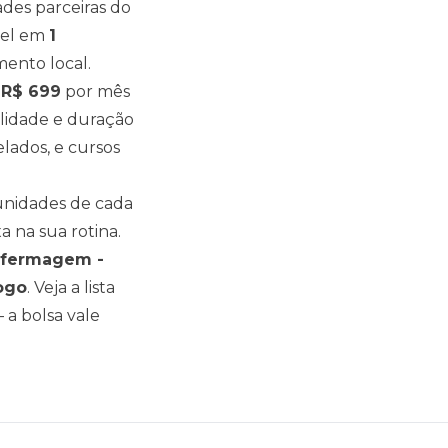
des parceiras do
vel em
1
ento local.
R$
699
por mês
alidade e duração
ados, e cursos
s unidades de cada
a na sua rotina.
fermagem -
ogo
. Veja a lista
 a bolsa vale