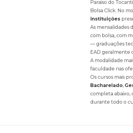
Paraiso do Tocant
Bolsa Click. No 
instituições
pres
As mensalidades d
com bolsa, com m
— graduações tec
EAD geralmente c
A modalidade mais
faculdade nas ofe
Os cursos mais p
Bacharelado
,
Ges
completa abaixo, c
durante todo o cu