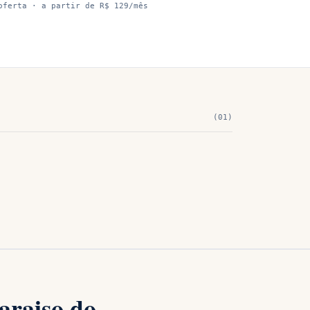
oferta
· a partir de R$ 129/mês
(
01
)
araiso do