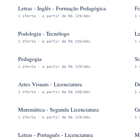
Letras - Inglês - Formação Pedagógica
Fo
1
oferta
· a partir de R$ 129/mês
1
Podologia - Tecnólogo
Le
1
oferta
· a partir de R$ 236/mês
1
Pedagogia
So
1
oferta
· a partir de R$ 129/mês
1
Artes Visuais - Licenciatura
De
1
oferta
· a partir de R$ 248/mês
1
Matemática - Segunda Licenciatura
Ge
1
oferta
· a partir de R$ 129/mês
1
Letras - Português - Licenciatura
Ma