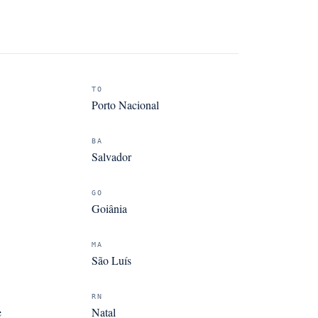
TO
Porto Nacional
BA
Salvador
GO
Goiânia
MA
São Luís
RN
e
Natal