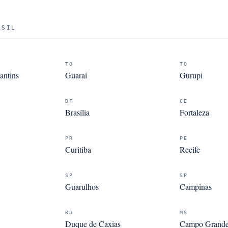
ASIL
TO
TO
antins
Guarai
Gurupi
DF
CE
Brasília
Fortaleza
PR
PE
Curitiba
Recife
SP
SP
Guarulhos
Campinas
RJ
MS
Duque de Caxias
Campo Grand