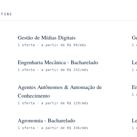
NTINS
Gestão de Mídias Digitais
Ge
1
oferta
· a partir de R$ 99/mês
1
Engenharia Mecânica - Bacharelado
Le
1
oferta
· a partir de R$ 232/mês
1
Agentes Autônomos & Automação de
En
Conhecimento
1
1
oferta
· a partir de R$ 129/mês
Agronomia - Bacharelado
Le
1
oferta
· a partir de R$ 336/mês
1