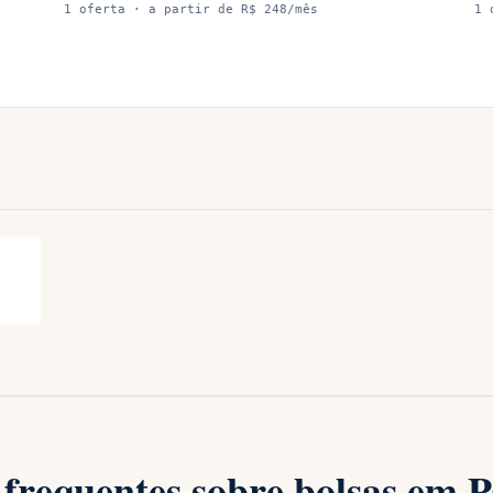
1
oferta
· a partir de R$ 248/mês
1
frequentes sobre bolsas em P