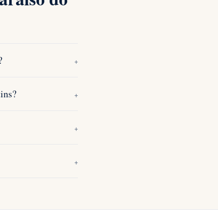
?
+
ins?
+
+
+