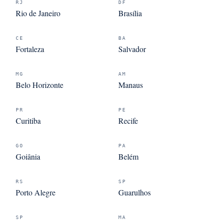
RJ
DF
Rio de Janeiro
Brasília
CE
BA
Fortaleza
Salvador
MG
AM
Belo Horizonte
Manaus
PR
PE
Curitiba
Recife
GO
PA
Goiânia
Belém
RS
SP
Porto Alegre
Guarulhos
SP
MA