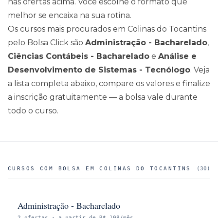
nas ofertas acima
. Você escolhe o formato que
melhor se encaixa na sua rotina.
Os cursos mais procurados em
Colinas do Tocantins
pelo Bolsa Click são
Administração - Bacharelado
,
Ciências Contábeis - Bacharelado
e
Análise e
Desenvolvimento de Sistemas - Tecnólogo
. Veja
a lista completa abaixo, compare os valores e finalize
a inscrição gratuitamente — a bolsa vale durante
todo o curso.
CURSOS COM BOLSA EM
COLINAS DO TOCANTINS
(
30
)
Administração - Bacharelado
2
ofertas
· a partir de R$ 108/mês