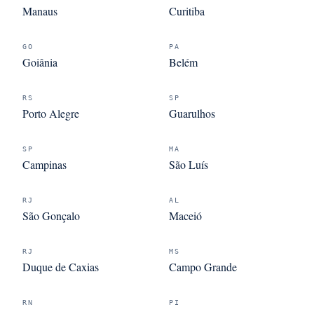
Manaus
Curitiba
GO
PA
Goiânia
Belém
RS
SP
Porto Alegre
Guarulhos
SP
MA
Campinas
São Luís
RJ
AL
São Gonçalo
Maceió
RJ
MS
Duque de Caxias
Campo Grande
RN
PI