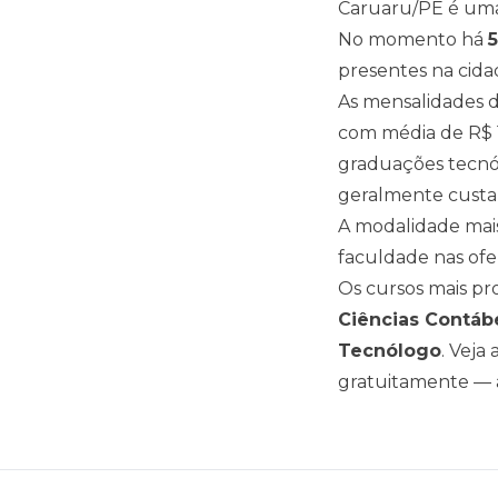
Caruaru
/
PE
é uma 
No momento há
presentes na cid
As mensalidades d
com média de
R$
graduações tecnó
geralmente custa
A modalidade mais
faculdade nas ofe
Os cursos mais p
Ciências Contáb
Tecnólogo
. Veja
gratuitamente — a