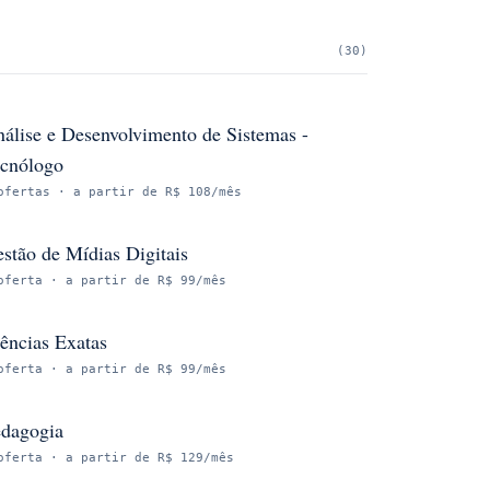
(
30
)
álise e Desenvolvimento de Sistemas -
cnólogo
ofertas
· a partir de R$ 108/mês
stão de Mídias Digitais
oferta
· a partir de R$ 99/mês
ências Exatas
oferta
· a partir de R$ 99/mês
dagogia
oferta
· a partir de R$ 129/mês