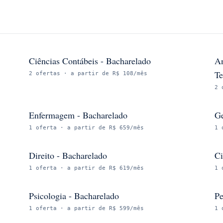
Ciências Contábeis - Bacharelado
An
Te
2
ofertas
· a partir de R$ 108/mês
2
Enfermagem - Bacharelado
Ge
1
oferta
· a partir de R$ 659/mês
1
Direito - Bacharelado
Ci
1
oferta
· a partir de R$ 619/mês
1
Psicologia - Bacharelado
Pe
1
oferta
· a partir de R$ 599/mês
1