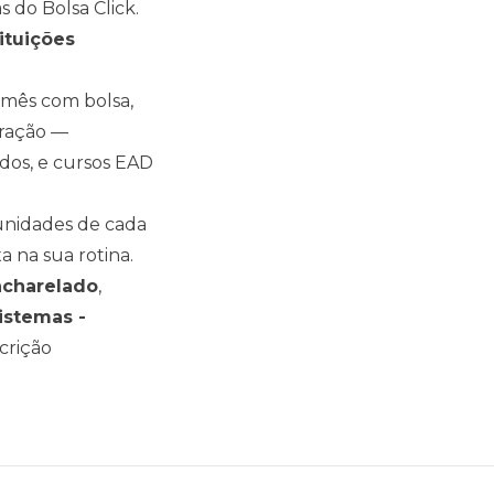
 do Bolsa Click.
ituições
mês com bolsa,
uração —
os, e cursos EAD
s unidades de cada
a na sua rotina.
acharelado
,
istemas -
scrição