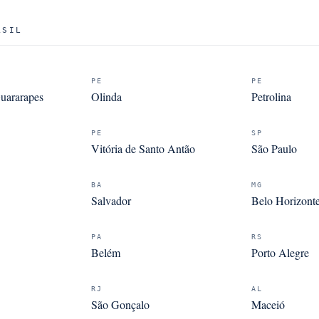
ASIL
PE
PE
uararapes
Olinda
Petrolina
PE
SP
Vitória de Santo Antão
São Paulo
BA
MG
Salvador
Belo Horizont
PA
RS
Belém
Porto Alegre
RJ
AL
São Gonçalo
Maceió