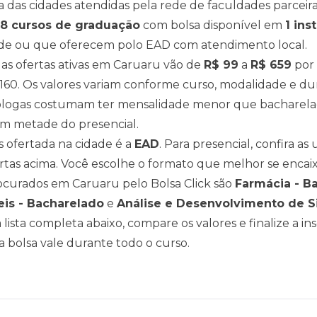
das cidades atendidas pela rede de faculdades parceiras
58
cursos de graduação
com bolsa disponível em
1
inst
ade ou que oferecem polo EAD com atendimento local.
as ofertas ativas em
Caruaru
vão de
R$
99
a
R$
659
por 
160
. Os valores variam conforme curso, modalidade e d
logas costumam ter mensalidade menor que bacharelad
m metade do presencial.
 ofertada na cidade é a
EAD
. Para presencial, confira a
rtas acima
. Você escolhe o formato que melhor se encaix
rocurados em
Caruaru
pelo Bolsa Click são
Farmácia - B
eis - Bacharelado
e
Análise e Desenvolvimento de S
 a lista completa abaixo, compare os valores e finalize a in
 bolsa vale durante todo o curso.