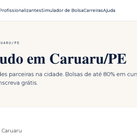
Profissionalizantes
Simulador de Bolsa
Carreiras
Ajuda
RUARU
/
PE
studo em
Caruaru
/
PE
ades parceiras na cidade. Bolsas de até 80% em cur
screva grátis.
m
Caruaru