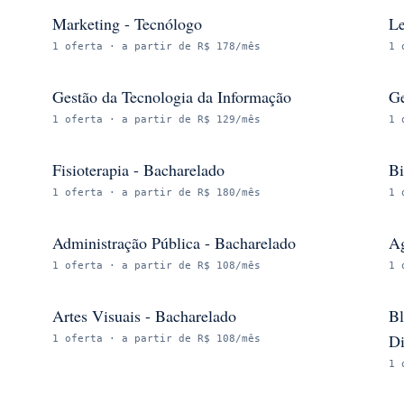
Marketing - Tecnólogo
Le
1
oferta
· a partir de R$ 178/mês
1
Gestão da Tecnologia da Informação
Ge
1
oferta
· a partir de R$ 129/mês
1
Fisioterapia - Bacharelado
Bi
1
oferta
· a partir de R$ 180/mês
1
Administração Pública - Bacharelado
Ag
1
oferta
· a partir de R$ 108/mês
1
Artes Visuais - Bacharelado
Bl
Di
1
oferta
· a partir de R$ 108/mês
1