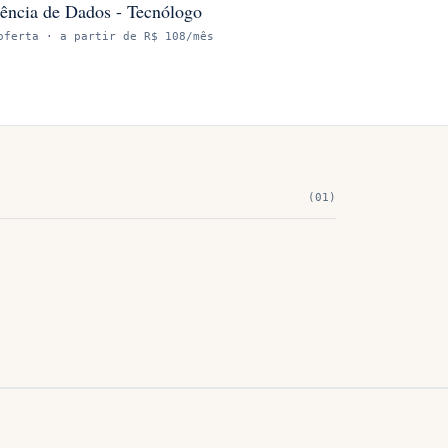
ência de Dados - Tecnólogo
oferta
· a partir de R$ 108/mês
(
01
)