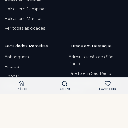
Bolsas em
Campinas
Bolsas em
Manaus
Ver todas as cidades
Faculdades Parceiras
Cursos em Destaque
Anhanguera
Administração em São
Paulo
Estácio
Direito em São Paulo
Unopar
Enfermagem em Rio de
Pitágoras
INÍCIO
BUSCAR
FAVORITOS
Janeiro
Unime
Psicologia em Belo
Ver todas as faculdades
Horizonte
Pedagogia em Curitiba
Direito em Brasília