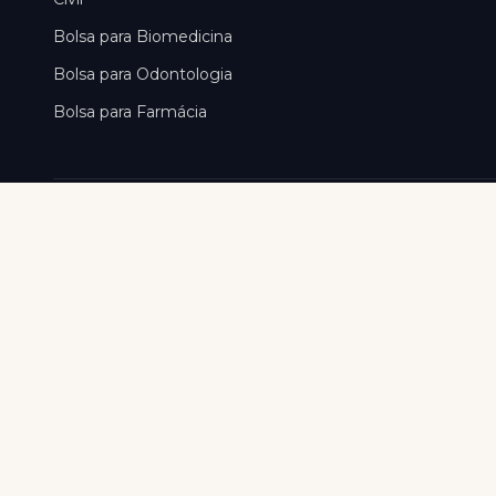
Bolsa para
Biomedicina
Bolsa para
Odontologia
Bolsa para
Farmácia
Institucional
Quem Somos
Marketplace de bolsas de
Como Funciona
estudo com até 80% de
desconto nas maiores redes
Central de Ajuda
de ensino do Brasil —
Perguntas Frequen
Anhanguera, Unopar,
Pitágoras, Unime e Estácio.
Fale Conosco
Blog
RA