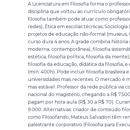
A Licenciatura em Filosofia forma o professo
disciplina que voltou ao currículo obrigató
filosofia também pode atuar como professo
redes), Ética em escolas técnicas, Sociolo
projetos de educação não-formal (museus, 
curso dura 4 anos. A grade combina história d
moderna, contemporânea), filosofia sistemátic
estética, filosofia política, filosofia da men
filosofia da educação, didática da filosofia,
(mín. 400h). Pode incluir filosofia brasileira
universidades mais recentes. O mercado é
mas estável. Professor da rede pública via 
nacional do magistério, chegando a R$ 7.500 
pagam por hora-aula (R$ 30 a R$ 70). Cursin
9.000. Alternativas: criador de conteúdo fi
como Filosofando, Mateus Salvadori têm rend
palestrante corporativo (Filosofia para Execu