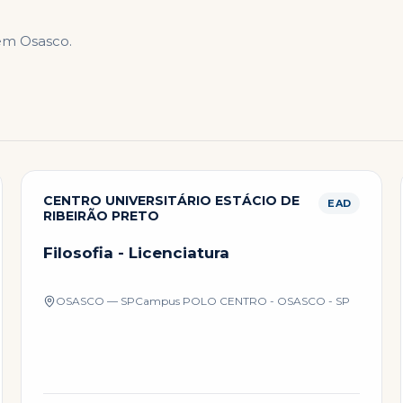
 em
Osasco
.
CENTRO UNIVERSITÁRIO ESTÁCIO DE
EAD
RIBEIRÃO PRETO
Filosofia - Licenciatura
OSASCO — SP
Campus
POLO CENTRO - OSASCO - SP