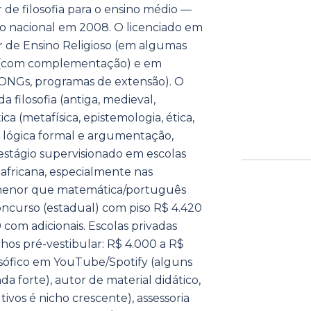
r de filosofia para o ensino médio —
rio nacional em 2008. O licenciado em
r de Ensino Religioso (em algumas
gia (com complementação) e em
ONGs, programas de extensão). O
a filosofia (antiga, medieval,
a (metafísica, epistemologia, ética,
te), lógica formal e argumentação,
 e estágio supervisionado em escolas
 e africana, especialmente nas
 menor que matemática/português
concurso (estadual) com piso R$ 4.420
com adicionais. Escolas privadas
hos pré-vestibular: R$ 4.000 a R$
losófico em YouTube/Spotify (alguns
a forte), autor de material didático,
tivos é nicho crescente), assessoria