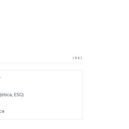
(
06
)
r
(ética, ESG)
ca