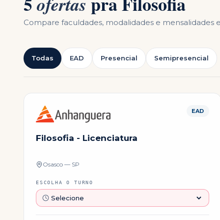
5
pra
Filosofia
ofertas
Compare faculdades, modalidades e mensalidades
Todas
EAD
Presencial
Semipresencial
EAD
Filosofia - Licenciatura
Osasco — SP
ESCOLHA O TURNO