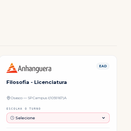
EAD
Filosofia - Licenciatura
Osasco — SP
Campus
I(1059167)A
ESCOLHA O TURNO