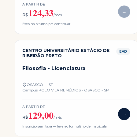
A PARTIR DE
124,33
→
R$
/mês
Escolha o turno pra continuar
CENTRO UNIVERSITÁRIO ESTÁCIO DE
EAD
RIBEIRÃO PRETO
Filosofia - Licenciatura
OSASCO — SP
Campus
POLO VILA REMÉDIOS - OSASCO - SP
A PARTIR DE
129,00
→
R$
/mês
Inscrição sem taxa — leva ao formulário de matrícula