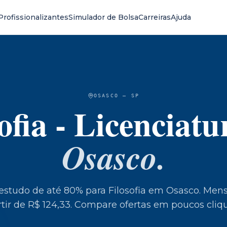
Profissionalizantes
Simulador de Bolsa
Carreiras
Ajuda
OSASCO
—
SP
ofia - Licenciatu
Osasco
.
 estudo de até 80% para
Filosofia
em
Osasco
.
Mens
tir de R$ 124,33.
Compare ofertas em poucos cliqu