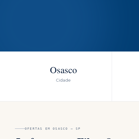
Osasco
Cidade
OFERTAS EM
OSASCO
—
SP