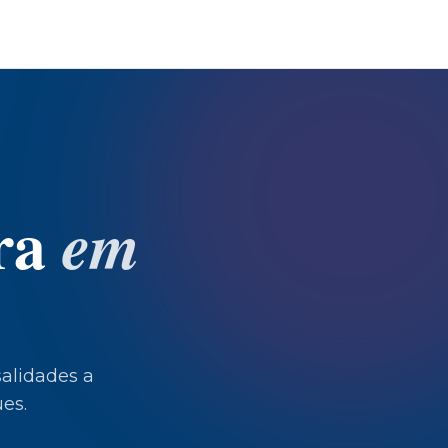
ra
em
alidades a
es.