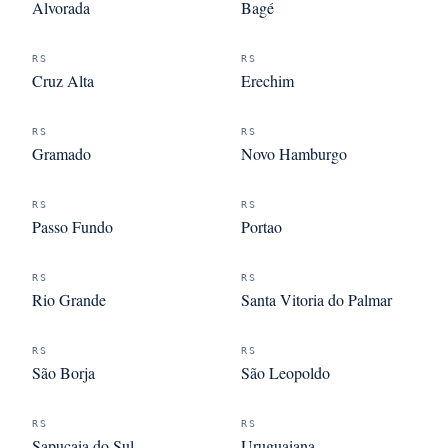
Alvorada
Bagé
RS
RS
Cruz Alta
Erechim
RS
RS
Gramado
Novo Hamburgo
RS
RS
Passo Fundo
Portao
RS
RS
Rio Grande
Santa Vitoria do Palmar
RS
RS
São Borja
São Leopoldo
RS
RS
Sapucaia do Sul
Uruguaiana