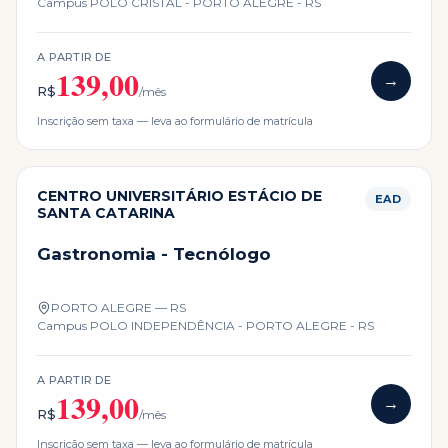
Campus
POLO CRISTAL - PORTO ALEGRE - RS
A PARTIR DE
139,00
→
R$
/mês
Inscrição sem taxa — leva ao formulário de matrícula
CENTRO UNIVERSITÁRIO ESTÁCIO DE
EAD
SANTA CATARINA
Gastronomia - Tecnólogo
PORTO ALEGRE — RS
Campus
POLO INDEPENDÊNCIA - PORTO ALEGRE - RS
A PARTIR DE
139,00
→
R$
/mês
Inscrição sem taxa — leva ao formulário de matrícula