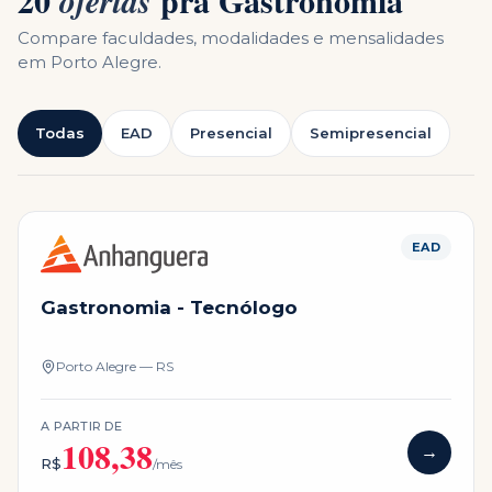
20
pra
Gastronomia
ofertas
Compare faculdades, modalidades e mensalidades
em
Porto Alegre
.
Todas
EAD
Presencial
Semipresencial
EAD
Gastronomia - Tecnólogo
Porto Alegre — RS
A PARTIR DE
108,38
→
R$
/mês