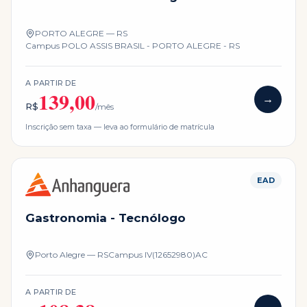
PORTO ALEGRE — RS
Campus
POLO ASSIS BRASIL - PORTO ALEGRE - RS
A PARTIR DE
139,00
→
R$
/mês
Inscrição sem taxa — leva ao formulário de matrícula
EAD
Gastronomia - Tecnólogo
Porto Alegre — RS
Campus
IV(12652980)AC
A PARTIR DE