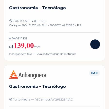
Gastronomia - Tecnólogo
PORTO ALEGRE — RS
Campus
POLO ZONA SUL - PORTO ALEGRE - RS
A PARTIR DE
139,00
→
R$
/mês
Inscrição sem taxa — leva ao formulário de matrícula
EAD
Gastronomia - Tecnólogo
Porto Alegre — RS
Campus
V(12692234)AC