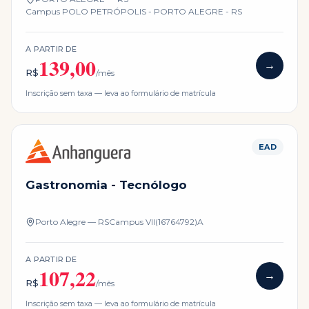
Campus
POLO PETRÓPOLIS - PORTO ALEGRE - RS
A PARTIR DE
139,00
→
R$
/mês
Inscrição sem taxa — leva ao formulário de matrícula
EAD
Gastronomia - Tecnólogo
Porto Alegre — RS
Campus
VII(16764792)A
A PARTIR DE
107,22
→
R$
/mês
Inscrição sem taxa — leva ao formulário de matrícula