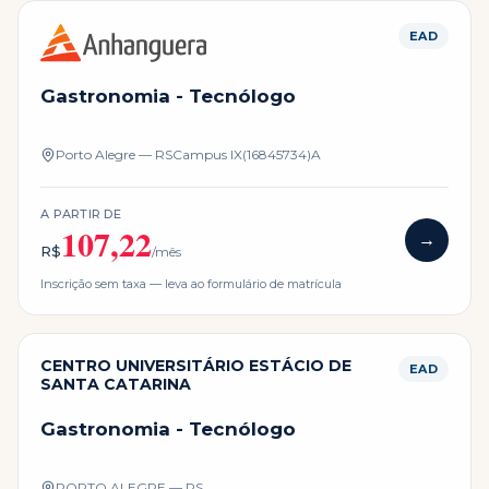
EAD
Gastronomia - Tecnólogo
Porto Alegre — RS
Campus
IX(16845734)A
A PARTIR DE
107,22
→
R$
/mês
Inscrição sem taxa — leva ao formulário de matrícula
CENTRO UNIVERSITÁRIO ESTÁCIO DE
EAD
SANTA CATARINA
Gastronomia - Tecnólogo
PORTO ALEGRE — RS