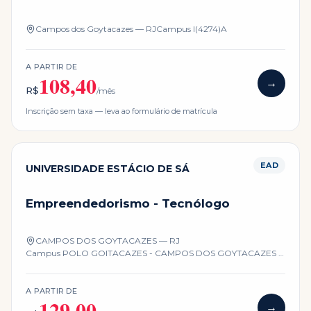
Campos dos Goytacazes — RJ
Campus
I(4274)A
A PARTIR DE
108,40
→
R$
/mês
Inscrição sem taxa — leva ao formulário de matrícula
EAD
UNIVERSIDADE ESTÁCIO DE SÁ
Empreendedorismo - Tecnólogo
CAMPOS DOS GOYTACAZES — RJ
Campus
POLO GOITACAZES - CAMPOS DOS GOYTACAZES -
RJ
A PARTIR DE
129,00
→