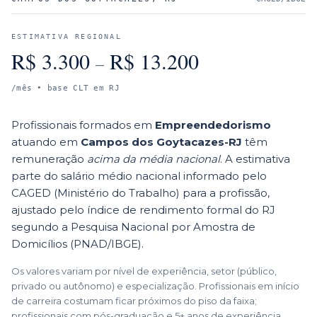
ESTIMATIVA REGIONAL
R$
3.300
R$
13.200
–
/mês • base CLT em
RJ
Profissionais formados em
Empreendedorismo
atuando em
Campos dos Goytacazes
-
RJ
têm
remuneração
acima da média nacional
. A estimativa
parte do salário médio nacional informado pelo
CAGED (Ministério do Trabalho) para a profissão,
ajustado pelo índice de rendimento formal do
RJ
segundo a Pesquisa Nacional por Amostra de
Domicílios (PNAD/IBGE).
Os valores variam por nível de experiência, setor (público,
privado ou autônomo) e especialização. Profissionais em início
de carreira costumam ficar próximos do piso da faixa;
profissionais com pós-graduação e 5+ anos de experiência