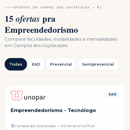
OFERTAS EM
CAMPOS DOS GOYTACAZES
—
RJ
15
pra
ofertas
Empreendedorismo
Compare faculdades, modalidades e mensalidades
em
Campos dos Goytacazes
.
Todas
EAD
Presencial
Semipresencial
EAD
Empreendedorismo - Tecnólogo
Campos dos Goytacazes — RJ
Campus
I(4274)A