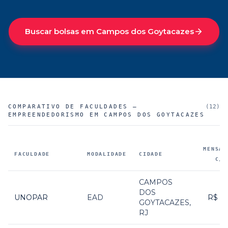
Buscar bolsas em
Campos dos Goytacazes
COMPARATIVO DE FACULDADES —
(
12
)
EMPREENDEDORISMO EM CAMPOS DOS GOYTACAZES
MENSAL
FACULDADE
MODALIDADE
CIDADE
C/ 
Faculdades parceiras que oferecem
Empreendedorismo em C
CAMPOS
DOS
UNOPAR
EAD
R$ 1
GOYTACAZES
,
RJ