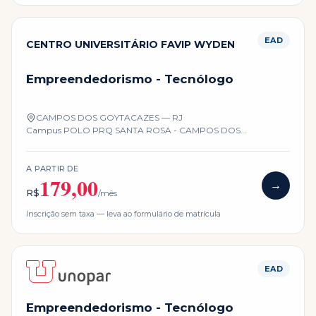
EAD
CENTRO UNIVERSITÁRIO FAVIP WYDEN
Empreendedorismo - Tecnólogo
CAMPOS DOS GOYTACAZES — RJ
Campus
POLO PRQ SANTA ROSA - CAMPOS DOS
GOYTACAZES - RJ
A PARTIR DE
179,00
→
R$
/mês
Inscrição sem taxa — leva ao formulário de matrícula
EAD
Empreendedorismo - Tecnólogo