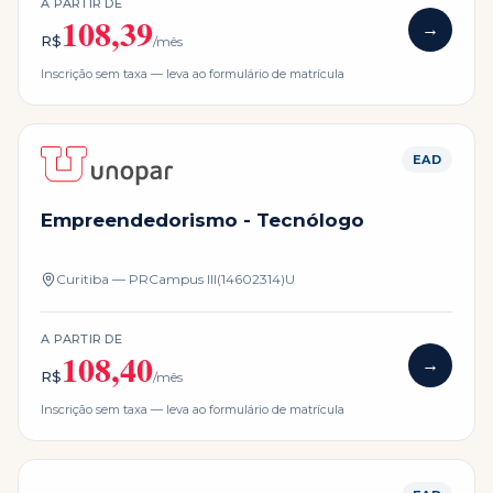
A PARTIR DE
108,39
→
R$
/mês
Inscrição sem taxa — leva ao formulário de matrícula
EAD
Empreendedorismo - Tecnólogo
Curitiba — PR
Campus
III(14602314)U
A PARTIR DE
108,40
→
R$
/mês
Inscrição sem taxa — leva ao formulário de matrícula