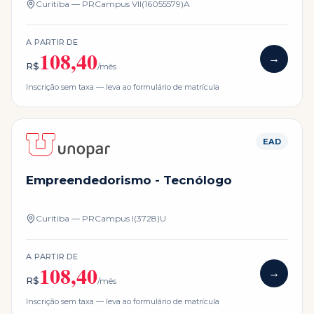
Curitiba — PR
Campus
VII(16055579)A
A PARTIR DE
108,40
→
R$
/mês
Inscrição sem taxa — leva ao formulário de matrícula
EAD
Empreendedorismo - Tecnólogo
Curitiba — PR
Campus
I(3728)U
A PARTIR DE
108,40
→
R$
/mês
Inscrição sem taxa — leva ao formulário de matrícula