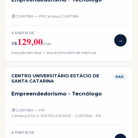
CURITIBA — PR
Campus
CURITIBA
A PARTIR DE
129,00
→
R$
/mês
Inscrição sem taxa — leva ao formulário de matrícula
CENTRO UNIVERSITÁRIO ESTÁCIO DE
EAD
SANTA CATARINA
Empreendedorismo - Tecnólogo
CURITIBA — PR
Campus
POLO STA FELICIDADE - CURITIBA - PR
A PARTIR DE