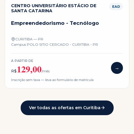
CENTRO UNIVERSITÁRIO ESTÁCIO DE
EAD
SANTA CATARINA
Empreendedorismo - Tecnólogo
CURITIBA — PR
Campus
POLO SITIO CERCADO - CURITIBA - PR
A PARTIR DE
129,00
→
R$
/mês
Inscrição sem taxa — leva ao formulário de matrícula
Ver todas as ofertas em
Curitiba