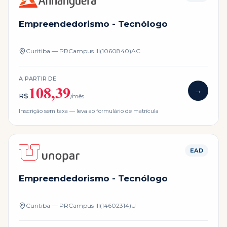
Empreendedorismo - Tecnólogo
Curitiba — PR
Campus
III(1060840)AC
A PARTIR DE
108,39
→
R$
/mês
Inscrição sem taxa — leva ao formulário de matrícula
EAD
Empreendedorismo - Tecnólogo
Curitiba — PR
Campus
III(14602314)U