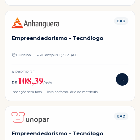
EAD
Empreendedorismo - Tecnólogo
Curitiba — PR
Campus
II(7329)AC
A PARTIR DE
108,39
→
R$
/mês
Inscrição sem taxa — leva ao formulário de matrícula
EAD
Empreendedorismo - Tecnólogo