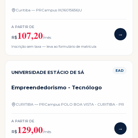
Curitiba — PR
Campus
IX(16015656)U
A PARTIR DE
107,20
→
R$
/mês
Inscrição sem taxa — leva ao formulário de matrícula
EAD
UNIVERSIDADE ESTÁCIO DE SÁ
Empreendedorismo - Tecnólogo
CURITIBA — PR
Campus
POLO BOA VISTA - CURITIBA - PR
A PARTIR DE
129,00
→
R$
/mês