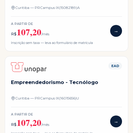
Curitiba — PR
Campus
IX(15082189)A
A PARTIR DE
107,20
→
R$
/mês
Inscrição sem taxa — leva ao formulário de matrícula
EAD
Empreendedorismo - Tecnólogo
Curitiba — PR
Campus
IX(16015656)U
A PARTIR DE
107,20
→
R$
/mês