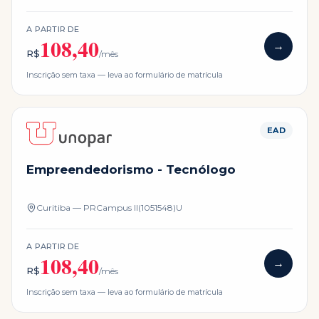
A PARTIR DE
108,40
→
R$
/mês
Inscrição sem taxa — leva ao formulário de matrícula
EAD
Empreendedorismo - Tecnólogo
Curitiba — PR
Campus
II(1051548)U
A PARTIR DE
108,40
→
R$
/mês
Inscrição sem taxa — leva ao formulário de matrícula