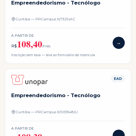
Empreendedorismo - Tecnólogo
Curitiba — PR
Campus
II(7329)AC
A PARTIR DE
108,40
→
R$
/mês
Inscrição sem taxa — leva ao formulário de matrícula
EAD
Empreendedorismo - Tecnólogo
Curitiba — PR
Campus
II(1051548)U
A PARTIR DE
→