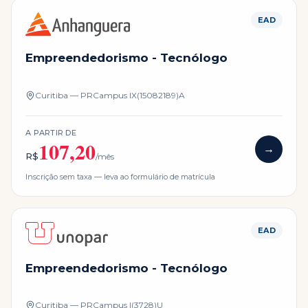
EAD
Empreendedorismo - Tecnólogo
Curitiba — PR
Campus
IX(15082189)A
A PARTIR DE
107,20
→
R$
/mês
Inscrição sem taxa — leva ao formulário de matrícula
EAD
Empreendedorismo - Tecnólogo
Curitiba — PR
Campus
I(3728)U