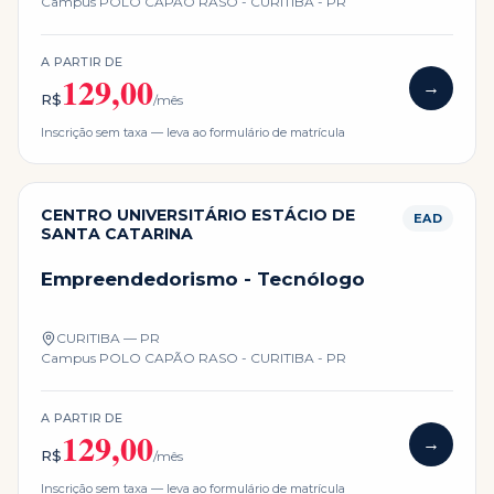
Campus
POLO CAPÃO RASO - CURITIBA - PR
A PARTIR DE
129,00
→
R$
/mês
Inscrição sem taxa — leva ao formulário de matrícula
CENTRO UNIVERSITÁRIO ESTÁCIO DE
EAD
SANTA CATARINA
Empreendedorismo - Tecnólogo
CURITIBA — PR
Campus
POLO CAPÃO RASO - CURITIBA - PR
A PARTIR DE
129,00
→
R$
/mês
Inscrição sem taxa — leva ao formulário de matrícula