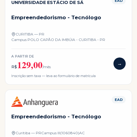
EAD
UNIVERSIDADE ESTÁCIO DE SÁ
Empreendedorismo - Tecnólogo
CURITIBA — PR
Campus
POLO CAPÃO DA IMBÚIA - CURITIBA - PR
A PARTIR DE
129,00
→
R$
/mês
Inscrição sem taxa — leva ao formulário de matrícula
EAD
Empreendedorismo - Tecnólogo
Curitiba — PR
Campus
III(1060840)AC