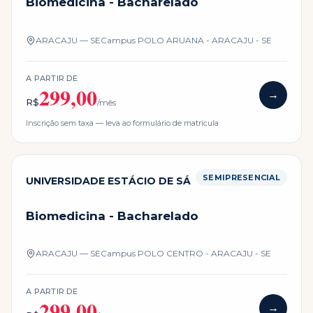
Biomedicina - Bacharelado
ARACAJU — SE
Campus
POLO ARUANA - ARACAJU - SE
A PARTIR DE
299,00
→
R$
/mês
Inscrição sem taxa — leva ao formulário de matrícula
SEMIPRESENCIAL
UNIVERSIDADE ESTÁCIO DE SÁ
Biomedicina - Bacharelado
ARACAJU — SE
Campus
POLO CENTRO - ARACAJU - SE
A PARTIR DE
299,00
→