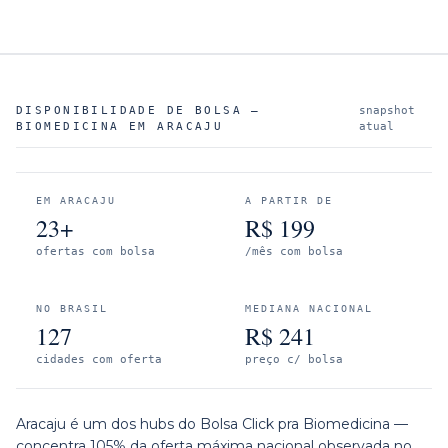
DISPONIBILIDADE DE BOLSA —
snapshot
BIOMEDICINA
EM
ARACAJU
atual
EM
ARACAJU
A PARTIR DE
23+
R$
199
ofertas com bolsa
/mês com bolsa
NO BRASIL
MEDIANA NACIONAL
127
R$
241
cidades com oferta
preço c/ bolsa
Aracaju é um dos hubs do Bolsa Click pra Biomedicina —
concentra 105% da oferta máxima nacional observada no