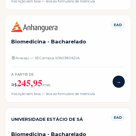
Inscrição sem taxa — leva ao formulário de matrícula
EAD
Biomedicina - Bacharelado
Aracaju — SE
Campus
II(16038062)A
A PARTIR DE
245,95
→
R$
/mês
Inscrição sem taxa — leva ao formulário de matrícula
EAD
UNIVERSIDADE ESTÁCIO DE SÁ
Biomedicina - Bacharelado