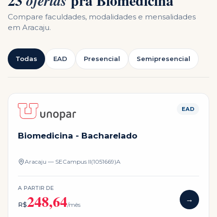
23
pra
Biomedicina
ofertas
Compare faculdades, modalidades e mensalidades
em
Aracaju
.
Todas
EAD
Presencial
Semipresencial
EAD
Biomedicina - Bacharelado
Aracaju — SE
Campus
II(1051669)A
A PARTIR DE
248,64
→
R$
/mês