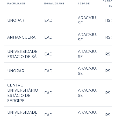
MENSAL
FACULDADE
MODALIDADE
CIDADE
C/ 
Faculdades parceiras que oferecem
Biomedicina em Aracaju
,
ARACAJU
,
UNOPAR
EAD
R$ 2
SE
ARACAJU
,
ANHANGUERA
EAD
R$ 2
SE
UNIVERSIDADE
ARACAJU
,
EAD
R$ 1
ESTÁCIO DE SÁ
SE
ARACAJU
,
UNOPAR
EAD
R$ 2
SE
CENTRO
UNIVERSITÁRIO
ARACAJU
,
EAD
R$ 1
ESTÁCIO DE
SE
SERGIPE
UNIVERSIDADE
ARACAJU
,
EAD
R$ 1