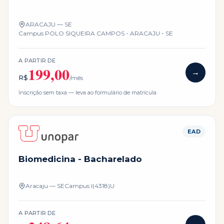
ARACAJU — SE
Campus
POLO SIQUEIRA CAMPOS - ARACAJU - SE
A PARTIR DE
199,00
→
R$
/mês
Inscrição sem taxa — leva ao formulário de matrícula
EAD
Biomedicina - Bacharelado
Aracaju — SE
Campus
I(4318)U
A PARTIR DE