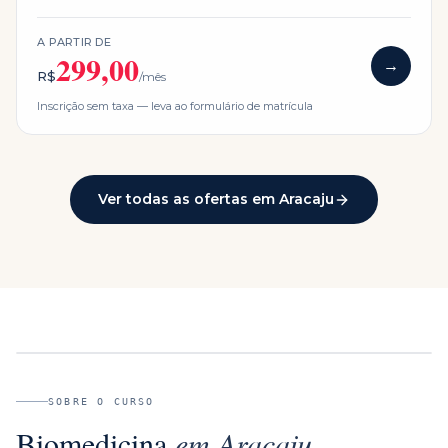
A PARTIR DE
299,00
→
R$
/mês
Inscrição sem taxa — leva ao formulário de matrícula
Ver todas as ofertas em
Aracaju
SOBRE O CURSO
Biomedicina
em
Aracaju
.