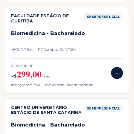
FACULDADE ESTÁCIO DE
SEMIPRESENCIAL
CURITIBA
Biomedicina - Bacharelado
CURITIBA — PR
Campus
CURITIBA
A PARTIR DE
299,00
→
R$
/mês
Inscrição sem taxa — leva ao formulário de matrícula
CENTRO UNIVERSITÁRIO
SEMIPRESENCIAL
ESTÁCIO DE SANTA CATARINA
Biomedicina - Bacharelado