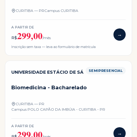
CURITIBA — PR
Campus
CURITIBA
A PARTIR DE
299,00
→
R$
/mês
Inscrição sem taxa — leva ao formulário de matrícula
SEMIPRESENCIAL
UNIVERSIDADE ESTÁCIO DE SÁ
Biomedicina - Bacharelado
CURITIBA — PR
Campus
POLO CAPÃO DA IMBÚIA - CURITIBA - PR
A PARTIR DE
299,00
→
R$
/mês