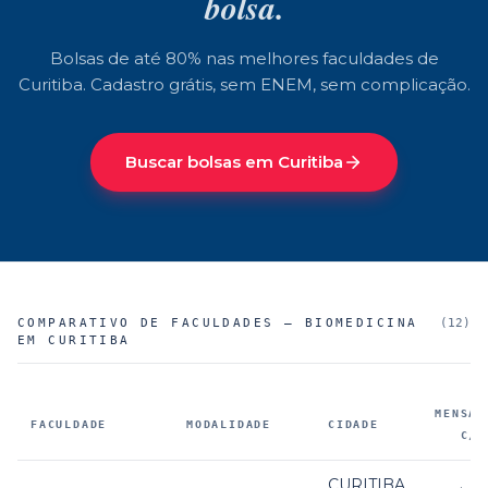
bolsa.
Bolsas de até 80% nas melhores faculdades de
Curitiba
. Cadastro grátis, sem ENEM, sem complicação.
Buscar bolsas em
Curitiba
COMPARATIVO DE FACULDADES —
BIOMEDICINA
(
12
)
EM CURITIBA
MENSAL
FACULDADE
MODALIDADE
CIDADE
C/ 
Faculdades parceiras que oferecem
Biomedicina em Curitiba
,
CURITIBA
,