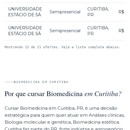
UNIVERSIDADE
CURITIBA
,
Semipresencial
R$ 2
ESTÁCIO DE SÁ
PR
UNIVERSIDADE
CURITIBA
,
Semipresencial
R$ 2
ESTÁCIO DE SÁ
PR
Mostrando
12
de
21
ofertas. Veja a lista completa abaixo.
BIOMEDICINA
EM
CURITIBA
em
Curitiba
?
Por que cursar
Biomedicina
Cursar Biomedicina em Curitiba, PR, é uma decisão
estratégica para quem quer atuar em Análises clínicas,
Biologia molecular e genética, Biomedicina estética.
Curitiba faz parte do PR, forte indústria e agronegócio,