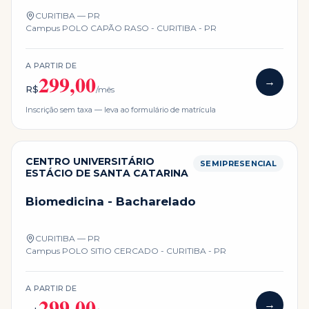
CURITIBA — PR
Campus
POLO CAPÃO RASO - CURITIBA - PR
A PARTIR DE
299,00
→
R$
/mês
Inscrição sem taxa — leva ao formulário de matrícula
CENTRO UNIVERSITÁRIO
SEMIPRESENCIAL
ESTÁCIO DE SANTA CATARINA
Biomedicina - Bacharelado
CURITIBA — PR
Campus
POLO SITIO CERCADO - CURITIBA - PR
A PARTIR DE
299,00
→