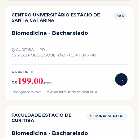
CENTRO UNIVERSITÁRIO ESTÁCIO DE
EAD
SANTA CATARINA
Biomedicina - Bacharelado
CURITIBA — PR
Campus
POLO BOQUEIRÃO - CURITIBA - PR
A PARTIR DE
199,00
→
R$
/mês
Inscrição sem taxa — leva ao formulário de matrícula
FACULDADE ESTÁCIO DE
SEMIPRESENCIAL
CURITIBA
Biomedicina - Bacharelado