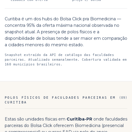
Curitiba é um dos hubs do Bolsa Click pra Biomedicina —
concentra 95% da oferta máxima nacional observada no
snapshot atual. A presença de polos físicos e a
disponibilidade de bolsas tende a ser maior em comparação
a cidades menores do mesmo estado.
Snapshot extraído da API de catálogo das faculdades
parceiras. Atualizado semanalmente.
Cobertura validada em
160 municípios brasileiros.
POLOS FÍSICOS DE FACULDADES PARCEIRAS EM
(
09
)
CURITIBA
Estas são unidades físicas em
Curitiba
-
PR
onde faculdades
parceiras do Bolsa Click oferecem
Biomedicina
(presencial
e semipresencial) ou cursos EAD via polo de apoio.