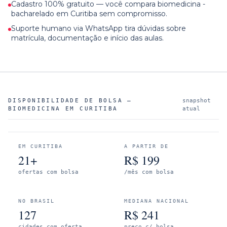
Cadastro 100% gratuito — você compara biomedicina -
bacharelado em Curitiba sem compromisso.
Suporte humano via WhatsApp tira dúvidas sobre
matrícula, documentação e início das aulas.
DISPONIBILIDADE DE BOLSA —
snapshot
BIOMEDICINA
EM
CURITIBA
atual
EM
CURITIBA
A PARTIR DE
21+
R$
199
ofertas com bolsa
/mês com bolsa
NO BRASIL
MEDIANA NACIONAL
127
R$
241
cidades com oferta
preço c/ bolsa