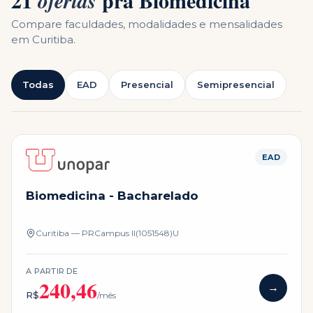
21
pra
Biomedicina
ofertas
Compare faculdades, modalidades e mensalidades
em
Curitiba
.
Todas
EAD
Presencial
Semipresencial
EAD
Biomedicina - Bacharelado
Curitiba — PR
Campus
II(1051548)U
A PARTIR DE
240,46
→
R$
/mês