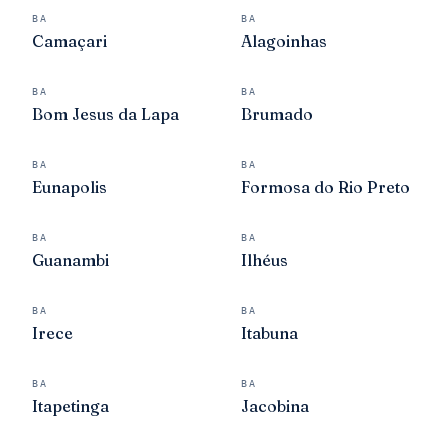
BA
BA
Camaçari
Alagoinhas
BA
BA
Bom Jesus da Lapa
Brumado
BA
BA
Eunapolis
Formosa do Rio Preto
BA
BA
Guanambi
Ilhéus
BA
BA
Irece
Itabuna
BA
BA
Itapetinga
Jacobina