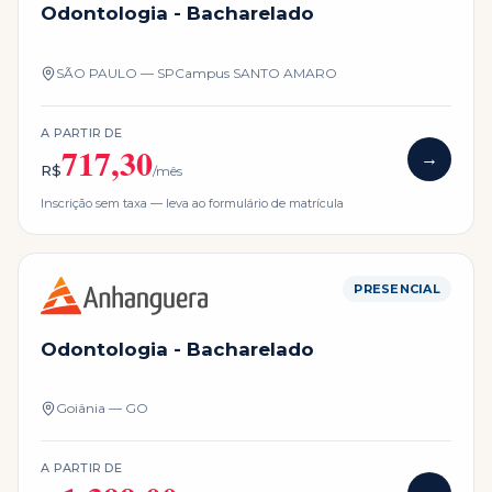
Odontologia - Bacharelado
SÃO PAULO — SP
Campus
SANTO AMARO
A PARTIR DE
717,30
→
R$
/mês
Inscrição sem taxa — leva ao formulário de matrícula
PRESENCIAL
Odontologia - Bacharelado
Goiânia — GO
A PARTIR DE