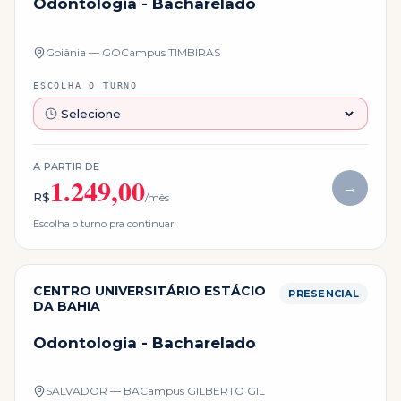
Odontologia - Bacharelado
Goiânia — GO
Campus
TIMBIRAS
ESCOLHA O TURNO
A PARTIR DE
1.249,00
→
R$
/mês
Escolha o turno pra continuar
CENTRO UNIVERSITÁRIO ESTÁCIO
PRESENCIAL
DA BAHIA
Odontologia - Bacharelado
SALVADOR — BA
Campus
GILBERTO GIL