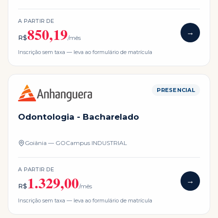
A PARTIR DE
850,19
→
R$
/mês
Inscrição sem taxa — leva ao formulário de matrícula
PRESENCIAL
Odontologia - Bacharelado
Goiânia — GO
Campus
INDUSTRIAL
A PARTIR DE
1.329,00
→
R$
/mês
Inscrição sem taxa — leva ao formulário de matrícula