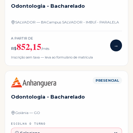
Odontologia - Bacharelado
SALVADOR — BA
Campus
SALVADOR - IMBUÍ - PARALELA
A PARTIR DE
852,15
→
R$
/mês
Inscrição sem taxa — leva ao formulário de matrícula
PRESENCIAL
Odontologia - Bacharelado
Goiânia — GO
ESCOLHA O TURNO