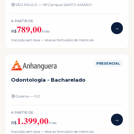
SÃO PAULO — SP
Campus
SANTO AMARO
A PARTIR DE
789,00
→
R$
/mês
Inscrição sem taxa — leva ao formulário de matrícula
PRESENCIAL
Odontologia - Bacharelado
Goiânia — GO
A PARTIR DE
1.399,00
→
R$
/mês
Inscrição sem taxa — leva ao formulário de matrícula