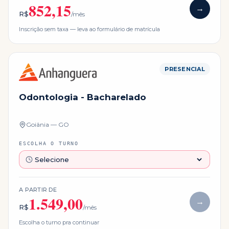
852,15
→
R$
/mês
Inscrição sem taxa — leva ao formulário de matrícula
PRESENCIAL
Odontologia - Bacharelado
Goiânia — GO
ESCOLHA O TURNO
A PARTIR DE
1.549,00
→
R$
/mês
Escolha o turno pra continuar