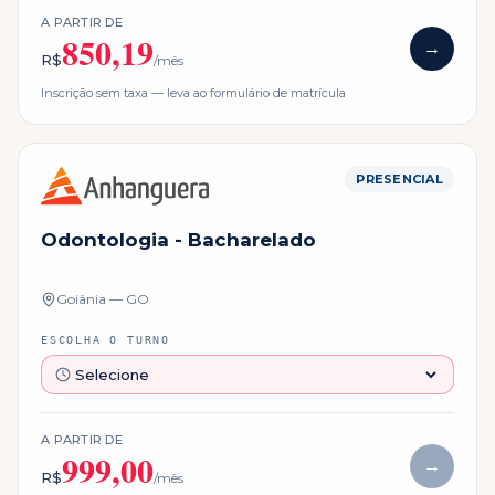
A PARTIR DE
850,19
→
R$
/mês
Inscrição sem taxa — leva ao formulário de matrícula
PRESENCIAL
Odontologia - Bacharelado
Goiânia — GO
ESCOLHA O TURNO
A PARTIR DE
999,00
→
R$
/mês