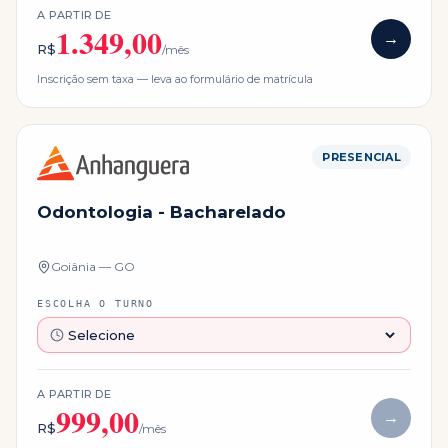
A PARTIR DE
1.349,00
→
R$
/mês
Inscrição sem taxa — leva ao formulário de matrícula
PRESENCIAL
Odontologia - Bacharelado
Goiânia — GO
ESCOLHA O TURNO
A PARTIR DE
999,00
→
R$
/mês