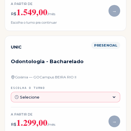
A PARTIR DE
1.549,00
→
R$
/mês
Escolha o turno pra continuar
PRESENCIAL
UNIC
Odontologia - Bacharelado
Goiânia — GO
Campus
BEIRA RIO II
ESCOLHA O TURNO
A PARTIR DE
1.299,00
→
R$
/mês