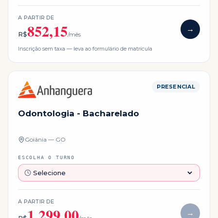
A PARTIR DE
852,15
→
R$
/mês
Inscrição sem taxa — leva ao formulário de matrícula
PRESENCIAL
Odontologia - Bacharelado
Goiânia — GO
ESCOLHA O TURNO
A PARTIR DE
1.299,00
→