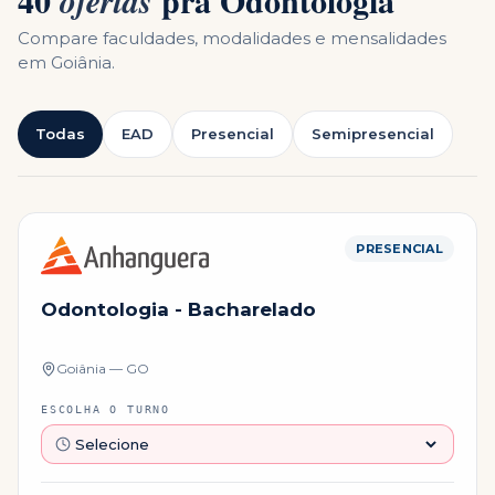
40
pra
Odontologia
ofertas
Compare faculdades, modalidades e mensalidades
em
Goiânia
.
Todas
EAD
Presencial
Semipresencial
PRESENCIAL
Odontologia - Bacharelado
Goiânia — GO
ESCOLHA O TURNO